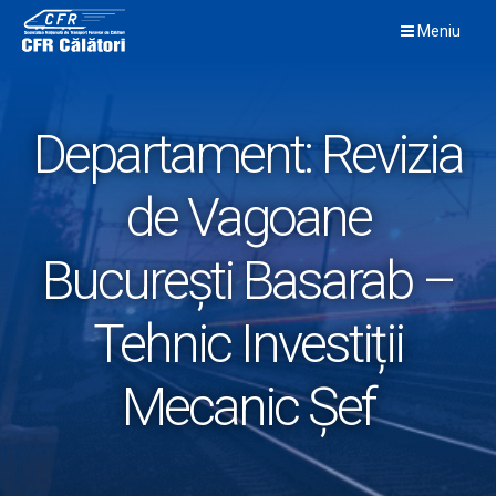
Skip
Meniu
to
content
Departament:
Revizia
de Vagoane
București Basarab –
Tehnic Investiții
Mecanic Șef