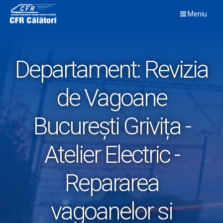
Skip
Meniu
to
content
Departament:
Revizia
de Vagoane
București Grivița -
Atelier Electric -
Repararea
vagoanelor si