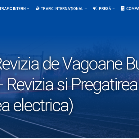
TRAFIC INTERN
TRAFIC INTERNAȚIONAL
PRESĂ
COMPA
evizia de Vagoane Buc
 Revizia si Pregatire
ea electrica)