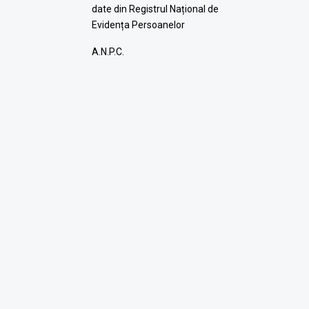
date din Registrul Național de
Evidența Persoanelor
A.N.P.C.