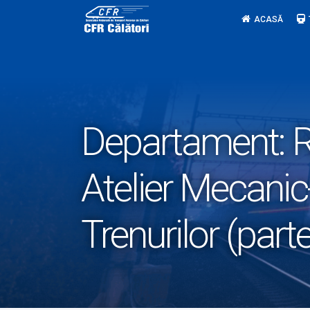
Skip
ACASĂ
to
content
Departament:
R
Atelier Mecanic-
Trenurilor (part