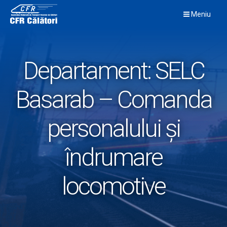
Skip
Meniu
to
content
Departament:
SELC
Basarab – Comanda
personalului și
îndrumare
locomotive