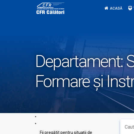
Skip
ACASĂ
to
content
Departament:
S
Formare și Instr
Fii pregătit pentru situații de