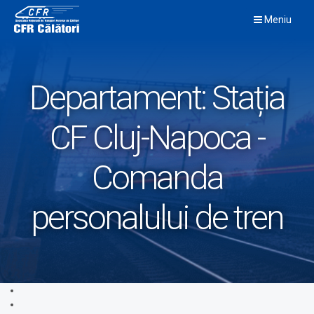
Skip
Meniu
to
content
Departament:
Stația
CF Cluj-Napoca -
Comanda
personalului de tren