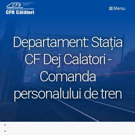
Skip
Meniu
to
content
Departament:
Stația
CF Dej Calatori -
Comanda
personalului de tren