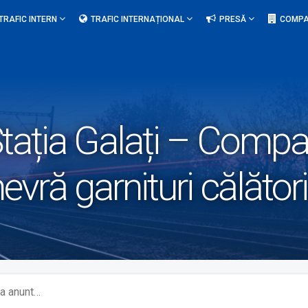
TRAFIC INTERN
TRAFIC INTERNAȚIONAL
PRESĂ
COMPA
tația Galați – Compa
vră garnituri călători