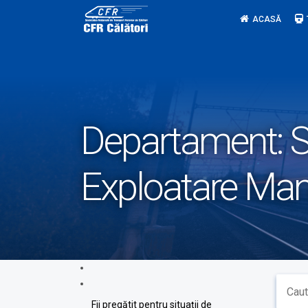
Skip
ACASĂ
to
content
Departament:
S
Exploatare Mane
Fii pregătit pentru situații de