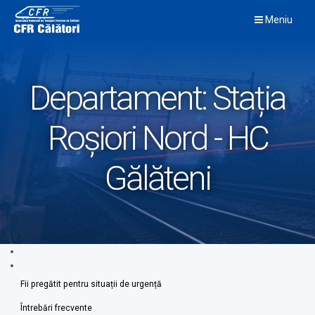
Skip
Meniu
to
content
Departament:
Stația
Roșiori Nord - HC
Gălăteni
Fii pregătit pentru situații de urgență
Întrebări frecvente