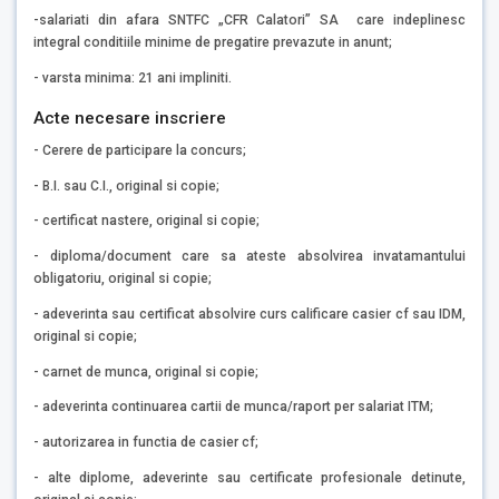
-salariati din afara SNTFC „CFR Calatori” SA care indeplinesc
integral conditiile minime de pregatire prevazute in anunt;
- varsta minima: 21 ani impliniti.
Acte necesare inscriere
- Cerere de participare la concurs;
- B.I. sau C.I., original si copie;
- certificat nastere, original si copie;
- diploma/document care sa ateste absolvirea invatamantului
obligatoriu, original si copie;
- adeverinta sau certificat absolvire curs calificare casier cf sau IDM,
original si copie;
- carnet de munca, original si copie;
- adeverinta continuarea cartii de munca/raport per salariat ITM;
- autorizarea in functia de casier cf;
- alte diplome, adeverinte sau certificate profesionale detinute,