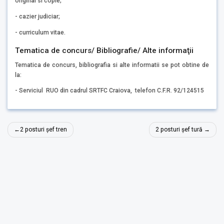
original si copie;
- cazier judiciar;
- curriculum vitae.
Tematica de concurs/ Bibliografie/ Alte informaţii
Tematica de concurs, bibliografia si alte informatii se pot obtine de
la:
- Serviciul RUO din cadrul SRTFC Craiova, telefon C.F.R. 92/124515
Navigare
2 posturi șef tren
2 posturi șef tură
în
articole