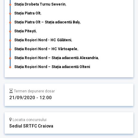
Stația Drobeta Turnu Severin
,
Stația Piatra Olt
,
Stația Piatra Olt – Stația adiacentă Balș
,
Stația Pitești
,
Stația Roșiori Nord - HC Gălăteni
,
Stația Roșiori Nord – HC Vârtoapele
,
Stația Roșiori Nord – Stația adiacentă Alexandria
,
Stația Roșiori Nord – Stația adiacentă Olteni
Termen depunere dosar
21/09/2020 - 12:00
Locatia concursului
Sediul SRTFC Craiova