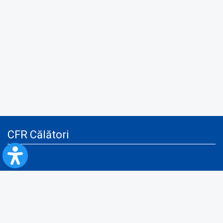
CFR Călători
Blog
Servicii pentru reclamă și publicitate
Politica de Confidenţialitate
Politica de Cookies