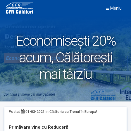
Skip
Meniu
to
content
Economisești 20%
acum, Călătorești
mai târziu
Postat
01-03-2021
in
Călătoria cu Trenul în Europa!
Primăvara vine cu Reduceri!