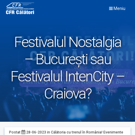
Skip
Meniu
to
content
Festivalul Nostalgia
– București sau
Festivalul IntenCity –
Craiova?
Postat
28-06-2023
in
Călătoria cu trenul în România!
Evenimente