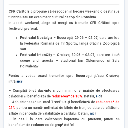
CFR Călători
îți propune să descoperi în fiecare weekend o destinație
turistică sau un eveniment cultural de top din România.
În acest weekend, alege să mergi cu trenurile CFR Călători spre
festivalul preferat:
Festivalul Nostalgia – București
,
29
.
06 – 02.07
, care are loc
la Federația Română de Tir Sportiv, lângă Grădina Zoologică
sau
Festivalul IntenCity – Craiova
,
30
.
06 – 02.07
, care are două
scene anul acesta – stadionul Ion Oblemenco și Sala
Polivalentă!
Pentru a vedea orarul trenurilor spre
București
și/sau
Craiova
,
intră
aici
!
– Cumpără
bilet dus-întors
cu minim o zi înainte de efectuarea
călătoriei și beneficiază de
reducerea* de 10%
. Detalii,
aici
!
– Achiziționează un
card TrenPlus
și beneficiază de
reducerea* de
25%
pentru un număr nelimitat de bilete de tren, cu date de călătorie
aflate în perioada de valabilitate a cardului. Detalii,
aici
!
– În cazul în care călătorești împreună cu prietenii, puteți să
beneficiați de
reducerea de grup
! Astfel: