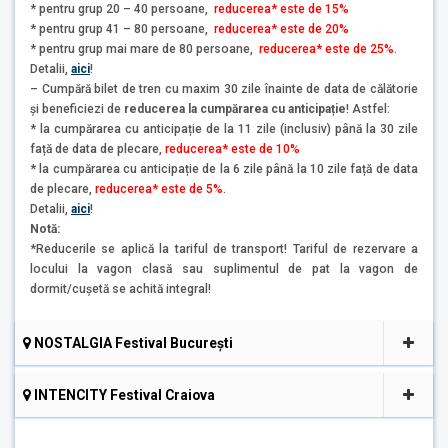
* pentru grup 20 – 40 persoane,
reducerea* este de 15%
* pentru grup 41 – 80 persoane,
reducerea* este de 20%
* pentru grup mai mare de 80 persoane,
reducerea* este de 25%
.
Detalii,
aici
!
– Cumpără bilet de tren cu maxim 30 zile înainte de data de călătorie
și beneficiezi de
reducerea la cumpărarea cu anticipație
! Astfel:
* la cumpărarea cu anticipație de la 11 zile (inclusiv) până la 30 zile
față de data de plecare,
reducerea* este de 10%
* la cumpărarea cu anticipație de la 6 zile până la 10 zile față de data
de plecare,
reducerea* este de 5%
.
Detalii,
aici
!
Notă:
*Reducerile se aplică la tariful de transport! Tariful de rezervare a
locului la vagon clasă sau suplimentul de pat la vagon de
dormit/cușetă se achită integral!
NOSTALGIA Festival București
INTENCITY Festival Craiova