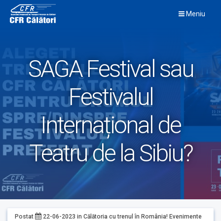
Skip
Meniu
to
content
SAGA Festival sau
Festivalul
Internațional de
Teatru de la Sibiu?
Postat
22-06-2023
in
Călătoria cu trenul în România!
Evenimente