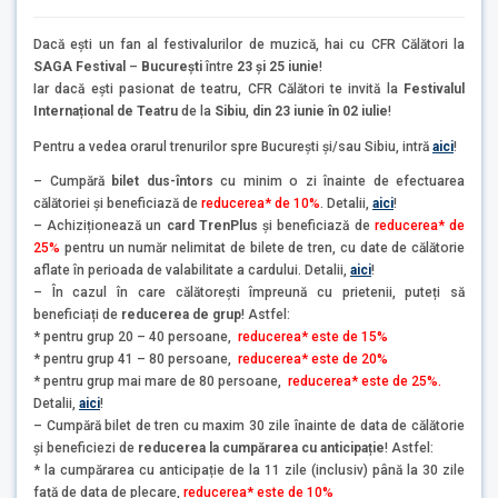
Dacă ești un fan al festivalurilor de muzică, hai cu CFR Călători la
SAGA Festival
–
București
între
23 și 25 iunie
!
Iar dacă ești pasionat de teatru, CFR Călători te invită la
Festivalul
Internațional de Teatru
de la
Sibiu
,
din 23 iunie în 02 iulie
!
Pentru a vedea orarul trenurilor spre București și/sau Sibiu, intră
aici
!
– Cumpără
bilet dus-întors
cu minim o zi înainte de efectuarea
călătoriei și beneficiază de
reducerea* de 10%
. Detalii,
aici
!
– Achiziționează un
card TrenPlus
și beneficiază de
reducerea* de
25%
pentru un număr nelimitat de bilete de tren, cu date de călătorie
aflate în perioada de valabilitate a cardului. Detalii,
aici
!
– În cazul în care călătorești împreună cu prietenii, puteți să
beneficiați de
reducerea de grup
! Astfel:
* pentru grup 20 – 40 persoane,
reducerea* este de 15%
* pentru grup 41 – 80 persoane,
reducerea* este de 20%
* pentru grup mai mare de 80 persoane,
reducerea* este de 25%.
Detalii,
aici
!
– Cumpără bilet de tren cu maxim 30 zile înainte de data de călătorie
și beneficiezi de
reducerea la cumpărarea cu anticipație
! Astfel:
* la cumpărarea cu anticipație de la 11 zile (inclusiv) până la 30 zile
față de data de plecare,
reducerea* este de 10%