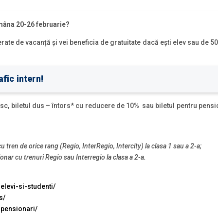
ămâna 20-26 februarie?
erate de vacanță și vei beneficia de gratuitate dacă ești elev sau de 50
fic intern!
oțesc, biletul dus – întors* cu reducere de 10% sau biletul pentru pen
 tren de orice rang (Regio, InterRegio, Intercity) la clasa 1 sau a 2-a;
nar cu trenuri Regio sau Interregio la clasa a 2-a.
elevi-si-studenti/
rs/
-pensionari/