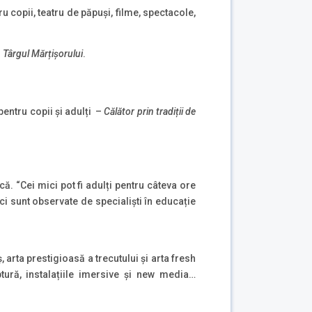
u copii, teatru de păpuși, filme, spectacole,
i
Târgul Mărțișorului
.
pentru copii și adulți –
Călător prin tradiții de
ă. “Cei mici pot fi adulți pentru câteva ore
mici sunt observate de specialiști în educație
 arta prestigioasă a trecutului și arta fresh
tură, instalațiile imersive și new media…