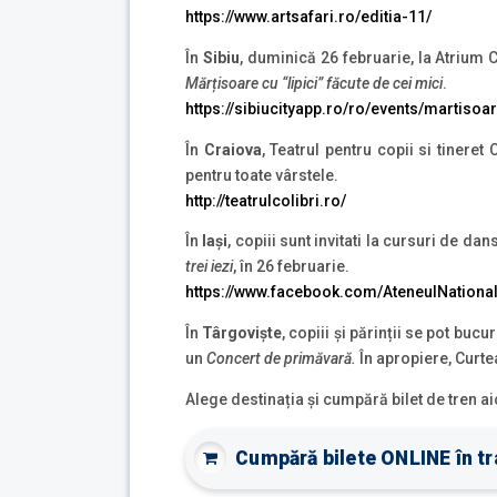
https://www.artsafari.ro/editia-11/
În
Sibiu
, duminică 26 februarie, la Atrium 
Mărțisoare cu “lipici” făcute de cei mici
.
https://sibiucityapp.ro/ro/events/martisoa
În
Craiova
, Teatrul pentru copii si tineret
pentru toate vârstele.
http://teatrulcolibri.ro/
În
Iași
, copiii sunt invitati la cursuri de da
trei iezi
, în 26 februarie.
https://www.facebook.com/AteneulNationa
În
Târgoviște
, copiii și părinții se pot bucu
un
Concert de primăvară.
În apropiere, Curtea
Alege destinația și cumpără bilet de tren ai
Cumpără bilete ONLINE în tra