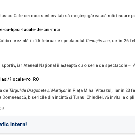
Classic Cafe cei mici sunt invitați să meșteșugărească mărțișoare pe
re-cu-lipici-facute-de-cei-mici
 Colibri prezintă în 25 februarie spectacolul
Cenușăreasa
, iar în 26 f
ns sportiv, iar Ateneul Național îi așteaptă cu o serie de spectacole –
A
lIasi/?locale=ro_RO
ra de
Târgul de Dragobete și Mărțișor
în Piața Mihai Viteazul, iar în 23 fe
 Domnească, bisericile din incintă și Turnul Chindiei, vă invită la o pl
ci!
fic intern!