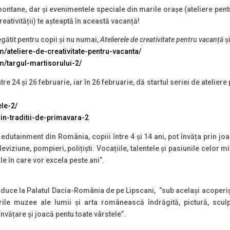
 montane, dar și evenimentele speciale din marile orașe (ateliere pentr
eativității) te așteaptă în această vacanță!
ătit pentru copii și nu numai,
Atelierele de creativitate pentru vacanță
ș
/ateliere-de-creativitate-pentru-vacanta/
m/targul-martisorului-2/
 24 și 26 februarie, iar în 26 februarie, dă startul seriei de ateliere 
ele-2/
rin-traditii-de-primavara-2
dutainment din România, copiii între 4 și 14 ani, pot învăța prin joac
leviziune, pompieri, polițiști. Vocațiile, talentele și pasiunile celor 
e în care vor excela peste ani”.
 aduce la Palatul Dacia-România de pe Lipscani, “sub același acoperiș,
arile muzee ale lumii și arta românească îndrăgită, pictură, sculp
nvățare și joacă pentu toate vârstele”.