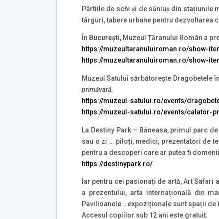
Pârtiile de schi și de săniuș din stațiunile
târguri, tabere urbane pentru dezvoltarea cr
În
București
, Muzeul Țăranului Român a preg
https://muzeultaranuluiroman.ro/show-item
https://muzeultaranuluiroman.ro/show-ite
Muzeul Satului sărbătorește Dragobetele între
primăvară.
https://muzeul-satului.ro/events/dragobet
https://muzeul-satului.ro/events/calator-p
La Destiny Park – Băneasa, primul parc de e
sau o zi … piloți, medici, prezentatori de te
pentru a descoperi care ar putea fi domeniil
https://destinypark.ro/
Iar pentru cei pasionați de artă, Art Safari
a prezentului, arta internațională din m
Pavilioanele… expoziționale sunt spații de î
Accesul copiilor sub 12 ani este gratuit.