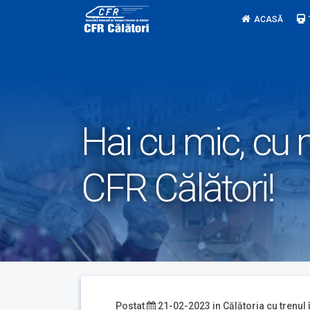
Skip
ACASĂ
to
content
Hai cu mic, cu 
CFR Călători!
Postat
21-02-2023
in
Călătoria cu trenul