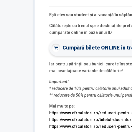
Ești elev sau student și ai vacanță în săpt
Călătorește cu trenul spre destinațiile pref
cumpărate online în baza unui ID.
Cumpără bilete ONLINE în tra
Iar pentru părinții sau bunicii care te îns
mai avantajoase variante de călătorie!
Important!
* reducere de 10% pentru călătoria unui adult cu
** reducere de 50% pentru călătoria unui pensio
Mai multe pe:
https://www.cfrcalatori.ro/reduceri-pentru-
https://www.cfrcalatori.ro/biletul-dus-into
https://www.cfrcalatori.ro/reduceri-pentru