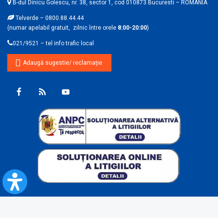
B-dul Dinicu Golescu, nr. 38, sector 1, cod 010873 Bucuresti – ROMANIA
Telverde – 0800.88.44.44
(numar apelabil gratuit, zilnic între orele
8:00-20:00
)
021/9521 – tel info trafic local
Adaugă sugestie/ reclamaţie
© 2026
CFR Calatori