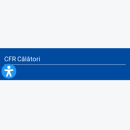
CFR Călători
Blog
Servicii pentru reclamă și publicitate
Politica de Confidenţialitate
Politica de Cookies
Politica monitorizare video/audio-video
Politica de protecție a datelor cu caracter personal