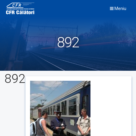
Skip
Meniu
to
content
892
892