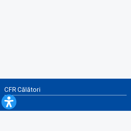
CFR Călători
Blog
Servicii pentru reclamă și publicitate
Politica de Confidenţialitate