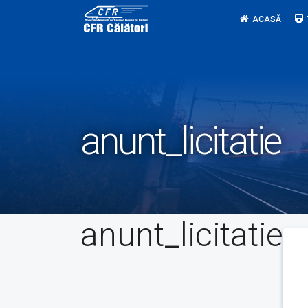
Skip
ACASĂ
to
content
anunt_licitatie
anunt_licitatie