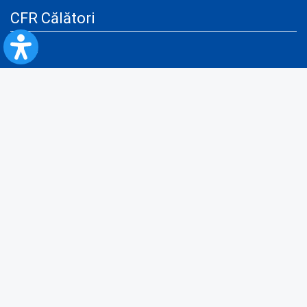
CFR Călători
Blog
Servicii pentru reclamă și publicitate
Politica de Confidenţialitate
Politica de Cookies
Politica monitorizare video/audio-video
Politica de protecție a datelor cu caracter personal
Protocol de colaborare cu Direcția Generală pentru Evidența
Persoanelor de furnizare a unor date din Registrul Național de Evidența
Persoanelor
A.N.P.C.
Informaţii utile
Fii pregătit pentru situații de urgență