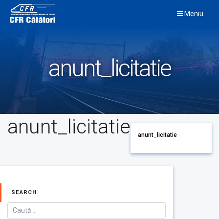
Skip
Meniu
to
content
anunt_licitatie
anunt_licitatie
anunt_licitatie
SEARCH