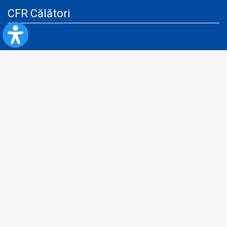
CFR Călători
Blog
Servicii pentru reclamă și publicitate
Politica de Confidenţialitate
Politica de Cookies
Politica monitorizare video/audio-video
Politica de protecție a datelor cu caracter personal
Protocol de colaborare cu Direcția Generală pentru Evidența
Persoanelor de furnizare a unor date din Registrul Național de Evidența
Persoanelor
A.N.P.C.
Informaţii utile
Fii pregătit pentru situații de urgență