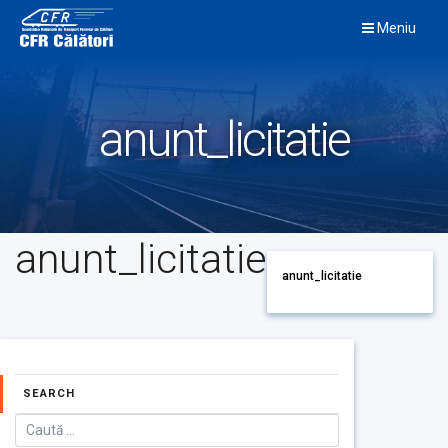
Skip
Meniu
to
content
anunt_licitatie
anunt_licitatie
anunt_licitatie
SEARCH