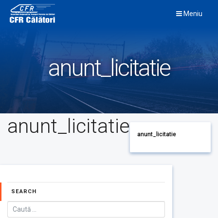
Skip
Meniu
to
content
anunt_licitatie
anunt_licitatie
anunt_licitatie
SEARCH