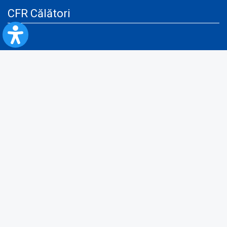
CFR Călători
Blog
Servicii pentru reclamă și publicitate
Politica de Confidenţialitate
Politica de Cookies
Politica monitorizare video/audio-video
Politica de protecție a datelor cu caracter personal
Protocol de colaborare cu Direcția Generală pentru Evidența
Persoanelor de furnizare a unor date din Registrul Național de Evidența
Persoanelor
A.N.P.C.
Informaţii utile
Fii pregătit pentru situații de urgență