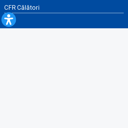
CFR Călători
Blog
Servicii pentru reclamă și publicitate
Politica de Confidenţialitate
Politica de Cookies
Politica monitorizare video/audio-video
Politica de protecție a datelor cu caracter personal
Protocol de colaborare cu Direcția Generală pentru Evidența
Persoanelor de furnizare a unor date din Registrul Național de Evidența
Persoanelor
A.N.P.C.
Informaţii utile
Fii pregătit pentru situații de urgență