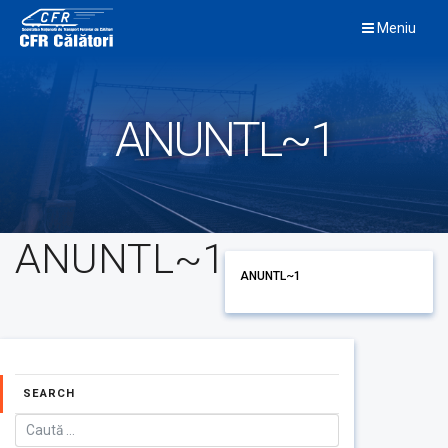
Skip
Meniu
to
content
ANUNTL~1
ANUNTL~1
ANUNTL~1
SEARCH