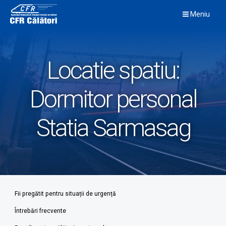
Skip
Meniu
to
content
Locatie spatiu:
Dormitor personal
Statia Sarmasag
Fii pregătit pentru situații de urgență
Întrebări frecvente