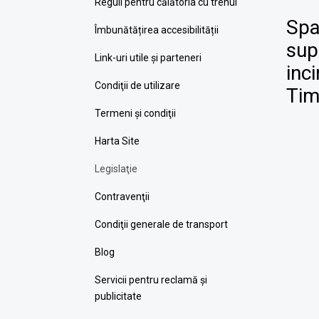
Reguli pentru călătoria cu trenul
Spat
Îmbunătățirea accesibilității
sup
Link-uri utile şi parteneri
inc
Condiţii de utilizare
Tim
Termeni şi condiţii
Harta Site
Legislaţie
Contravenţii
Condiţii generale de transport
Blog
Servicii pentru reclamă și
publicitate