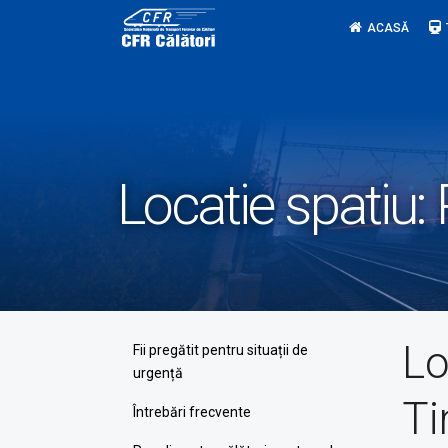
Skip
ACASĂ
to
content
Locatie spatiu:
Lo
Fii pregătit pentru situații de
urgență
Ti
Întrebări frecvente