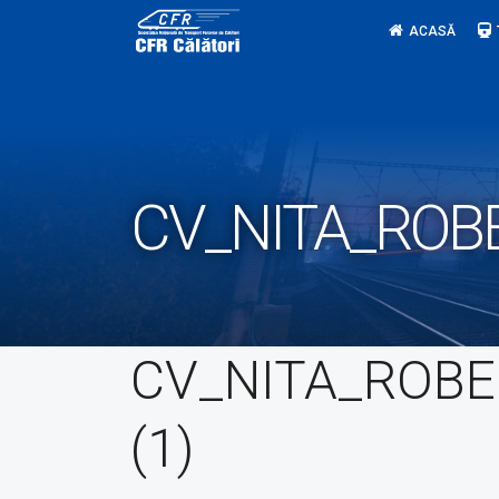
Skip
ACASĂ
to
content
CV_NITA_ROBE
CV_NITA_ROB
(1)