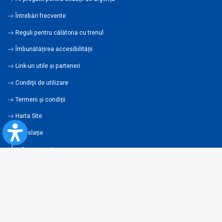
Întrebări frecvente
Reguli pentru călătoria cu trenul
Îmbunătățirea accesibilității
Link-uri utile şi parteneri
Condiţii de utilizare
Termeni şi condiţii
Harta Site
Legislaţie
Contravenţii
Condiţii generale de transport
Newsletter
Abonează-te la newsletter și fii la curent cu toate noutățile și ofertele
noastre!