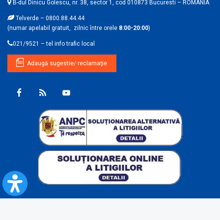
B-dul Dinicu Golescu, nr. 38, sector 1, cod 010873 Bucuresti – ROMANIA
Telverde – 0800.88.44.44
(numar apelabil gratuit, zilnic între orele
8:00-20:00
)
021/9521 – tel info trafic local
Adaugă sugestie/ reclamaţie
© 2026
CFR Calatori