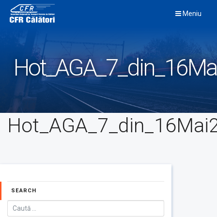
Skip
Meniu
to
content
Hot_AGA_7_din_16Ma
Hot_AGA_7_din_16Mai
SEARCH