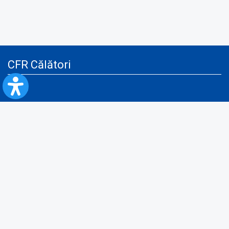
CFR Călători
Blog
Servicii pentru reclamă și publicitate
Politica de Confidenţialitate
Politica de Cookies
Politica monitorizare video/audio-video
Politica de protecție a datelor cu caracter personal
Protocol de colaborare cu Direcția Generală pentru Evidența
Persoanelor de furnizare a unor date din Registrul Național de Evidența
Persoanelor
A.N.P.C.