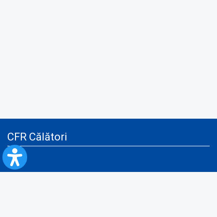
CFR Călători
Blog
Servicii pentru reclamă și publicitate
Politica de Confidenţialitate
Politica de Cookies