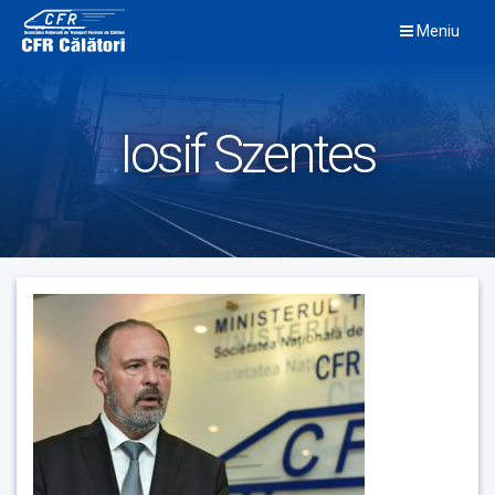
Skip
Meniu
to
content
Iosif Szentes