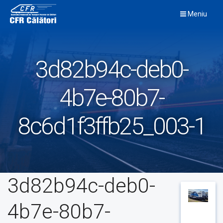
Skip
Meniu
to
content
3d82b94c-deb0-
4b7e-80b7-
8c6d1f3ffb25_003-1
3d82b94c-deb0-
4b7e-80b7-