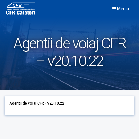
Skip
Meniu
to
content
Agentii de voiaj CFR
– v20.10.22
Agentii de voiaj CFR - v20.10.22