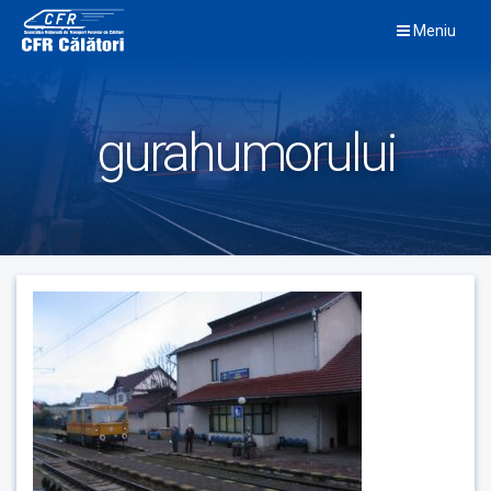
Skip
Meniu
to
content
gurahumorului