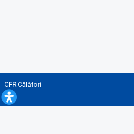
CFR Călători
Blog
Servicii pentru reclamă și publicitate
Politica de Confidenţialitate
Politica de Cookies