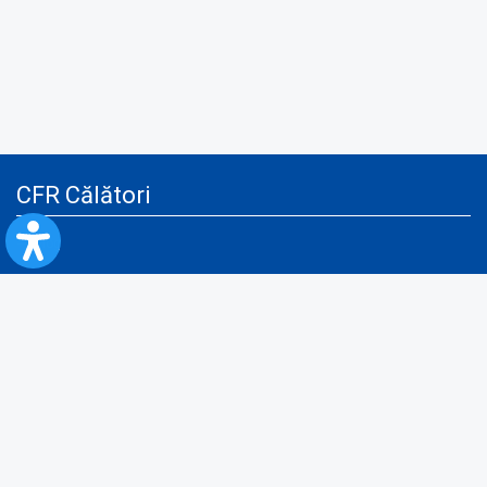
CFR Călători
Blog
Servicii pentru reclamă și publicitate
Politica de Confidenţialitate
Politica de Cookies
Politica monitorizare video/audio-video
Politica de protecție a datelor cu caracter personal
Protocol de colaborare cu Direcția Generală pentru Evidența
Persoanelor de furnizare a unor date din Registrul Național de Evidența