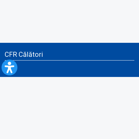
CFR Călători
Blog
Servicii pentru reclamă și publicitate
Politica de Confidenţialitate
Politica de Cookies
Politica monitorizare video/audio-video
Politica de protecție a datelor cu caracter personal
Protocol de colaborare cu Direcția Generală pentru Evidența
Persoanelor de furnizare a unor date din Registrul Național de Evidența