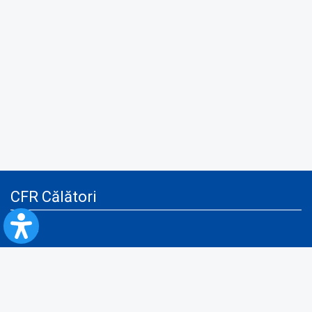
CFR Călători
Blog
Servicii pentru reclamă și publicitate
Politica de Confidenţialitate
Politica de Cookies