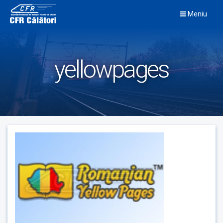
Skip
Meniu
to
content
yellowpages