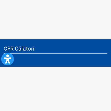
CFR Călători
Blog
Servicii pentru reclamă și publicitate
Politica de Confidenţialitate
Politica de Cookies
Politica monitorizare video/audio-video
Politica de protecție a datelor cu caracter personal
Protocol de colaborare cu Direcția Generală pentru Evidența