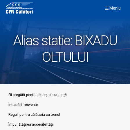
Skip
Meniu
to
content
Alias statie:
BIXADU
OLTULUI
Fii pregătit pentru situații de urgență
Întrebări frecvente
Reguli pentru călătoria cu trenul
Îmbunătățirea accesibilității