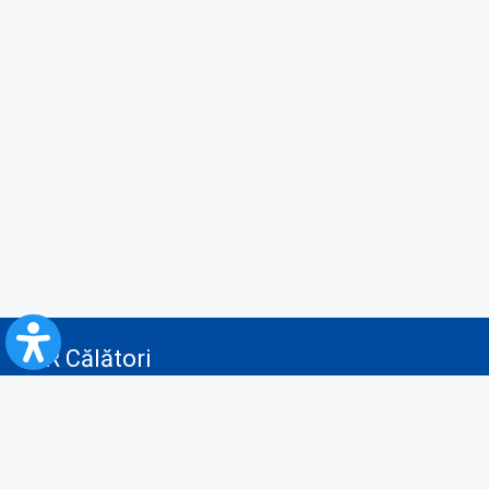
CFR Călători
Blog
Servicii pentru reclamă și publicitate
Politica de Confidenţialitate