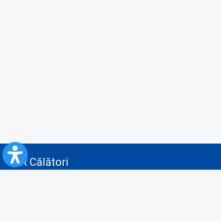
CFR Călători
Blog
Servicii pentru reclamă și publicitate
Politica de Confidenţialitate