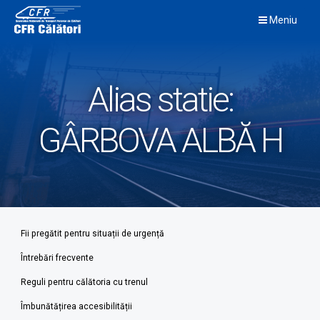
Skip
Meniu
to
content
Alias statie:
GÂRBOVA ALBĂ H
Fii pregătit pentru situații de urgență
Întrebări frecvente
Reguli pentru călătoria cu trenul
Îmbunătățirea accesibilității