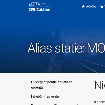
Skip
ACASĂ
to
content
Alias statie:
MO
Ni
Fii pregătit pentru situații de
urgență
Întrebări frecvente
It seem