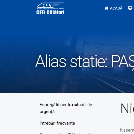
Skip
ACASĂ
to
content
Alias statie:
PA
Ni
Fii pregătit pentru situații de
urgență
Întrebări frecvente
It seem