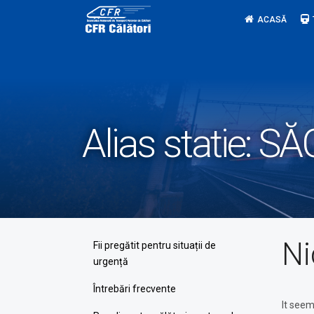
Skip
ACASĂ
to
content
Alias statie:
SĂ
Ni
Fii pregătit pentru situații de
urgență
Întrebări frecvente
It seem