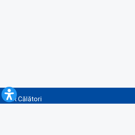
CFR Călători
Blog
Servicii pentru reclamă și publicitate
Politica de Confidenţialitate