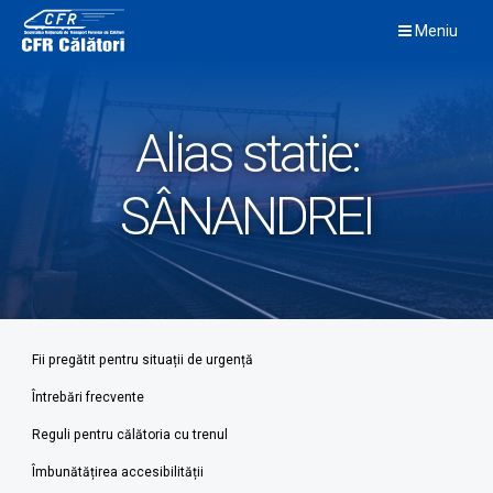
Skip
Meniu
to
content
Alias statie:
SÂNANDREI
Fii pregătit pentru situații de urgență
Întrebări frecvente
Reguli pentru călătoria cu trenul
Îmbunătățirea accesibilității