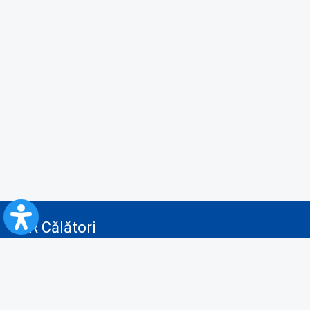
CFR Călători
Blog
Servicii pentru reclamă și publicitate
Politica de Confidenţialitate