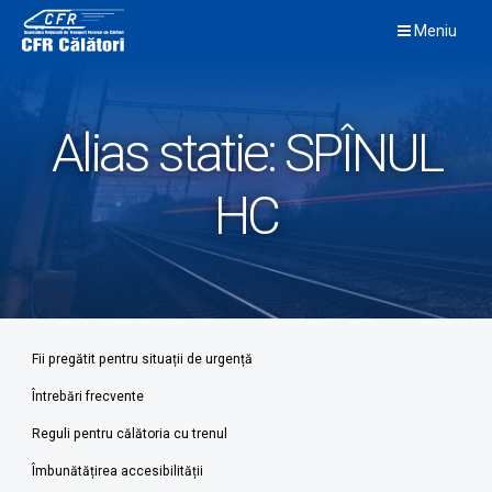
Skip
Meniu
to
content
Alias statie:
SPÎNUL
HC
Fii pregătit pentru situații de urgență
Întrebări frecvente
Reguli pentru călătoria cu trenul
Îmbunătățirea accesibilității