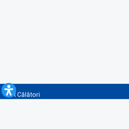
CFR Călători
Blog
Servicii pentru reclamă și publicitate
Politica de Confidenţialitate