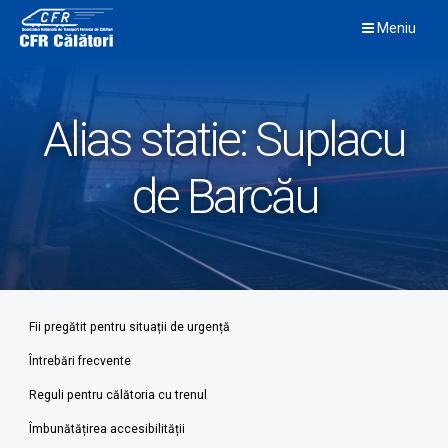
Skip
Meniu
to
content
Alias statie:
Suplacu
de Barcău
Fii pregătit pentru situații de urgență
Întrebări frecvente
Reguli pentru călătoria cu trenul
Îmbunătățirea accesibilității