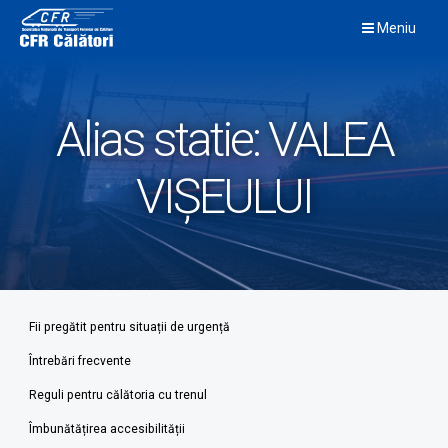
Skip
Meniu
to
content
Alias statie:
VALEA
VIȘEULUI
Fii pregătit pentru situații de urgență
Întrebări frecvente
Reguli pentru călătoria cu trenul
Îmbunătățirea accesibilității