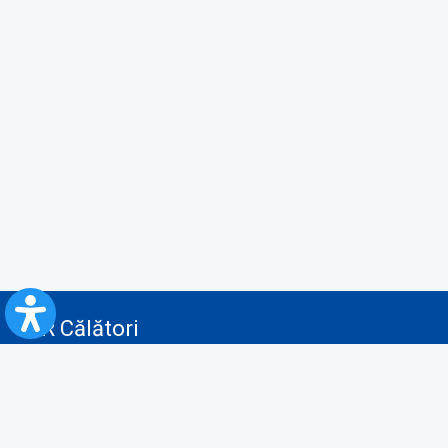
CFR Călători
Blog
Servicii pentru reclamă și publicitate
Politica de Confidenţialitate