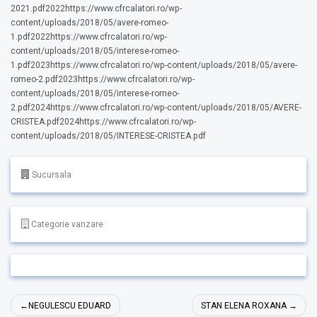
2021.pdf2022https://www.cfrcalatori.ro/wp-
content/uploads/2018/05/avere-romeo-
1.pdf2022https://www.cfrcalatori.ro/wp-
content/uploads/2018/05/interese-romeo-
1.pdf2023https://www.cfrcalatori.ro/wp-content/uploads/2018/05/avere-
romeo-2.pdf2023https://www.cfrcalatori.ro/wp-
content/uploads/2018/05/interese-romeo-
2.pdf2024https://www.cfrcalatori.ro/wp-content/uploads/2018/05/AVERE-
CRISTEA.pdf2024https://www.cfrcalatori.ro/wp-
content/uploads/2018/05/INTERESE-CRISTEA.pdf
Sucursala
Categorie vanzare
Navigare
NEGULESCU EDUARD
STAN ELENA ROXANA