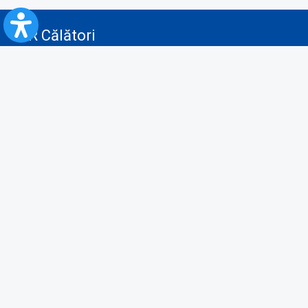
CFR Călători
Blog
Servicii pentru reclamă și publicitate
Politica de Confidenţialitate
Politica de Cookies
Politica monitorizare video/audio-video
Politica de protecție a datelor cu caracter personal
Protocol de colaborare cu Direcția Generală pentru Evidența
Persoanelor de furnizare a unor date din Registrul Național de Evidența
Persoanelor
A.N.P.C.
Informaţii utile