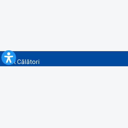
CFR Călători
Blog
Servicii pentru reclamă și publicitate
Politica de Confidenţialitate
Politica de Cookies
Politica monitorizare video/audio-video
Politica de protecție a datelor cu caracter personal