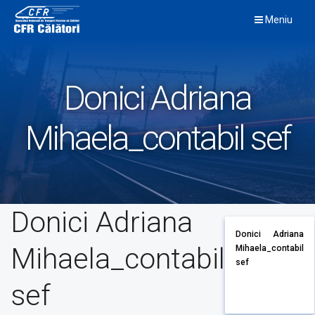
Skip
Meniu
to
content
Donici Adriana
Mihaela_contabil sef
Donici Adriana
Donici Adriana
Mihaela_contabil
Mihaela_contabil
sef
sef