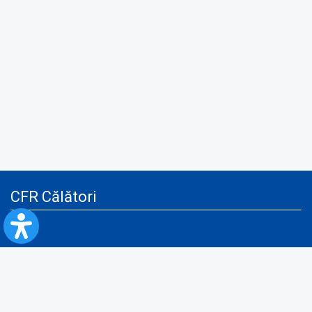
CFR Călători
Blog
Servicii pentru reclamă și publicitate
Politica de Confidenţialitate
Politica de Cookies