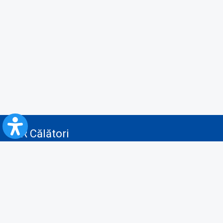
CFR Călători
Blog
Servicii pentru reclamă și publicitate
Politica de Confidenţialitate
Politica de Cookies