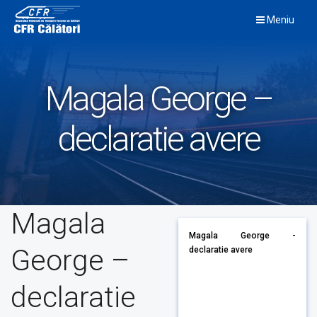
Skip
Meniu
to
content
Magala George –
declaratie avere
Magala
Magala George -
George –
declaratie avere
declaratie