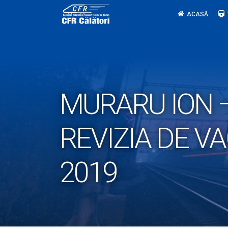
Skip
ACASĂ
to
content
MURARU ION –
REVIZIA DE V
2019