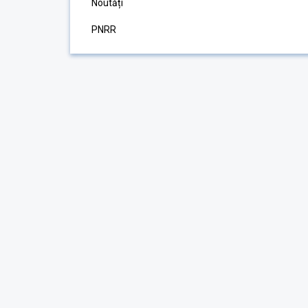
Noutăți
PNRR